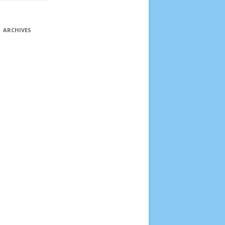
FERME DES VERPILLÈRES
PRODUCTION ET
ARCHIVES
TRANSFORMATION DE SOJA DANS
LE TRIÈVES
VERGERS ET EAU DE VIE À
SACONNEX-D’ARVE