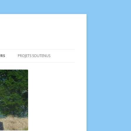
URS
PROJETS SOUTENUS
EPICERIE CHEZ EMMY À SAINT-
BLAISE NE
FERME DU SONNEUR
TOUVIÈRE – CHOUX
FERME DES HAUTS DE MARLIOZ
BUDÉ APRÈS DEMAIN!